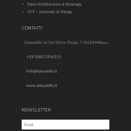
Data Architecture & Strategy
IOT – Internet of things
CONTATTI
Dataskills srl
Via Vittor Pisani, 7
20124 Milano.
+39 0383 1956155
info@dataskills.it
www.dataskills.it
NEWSLETTER