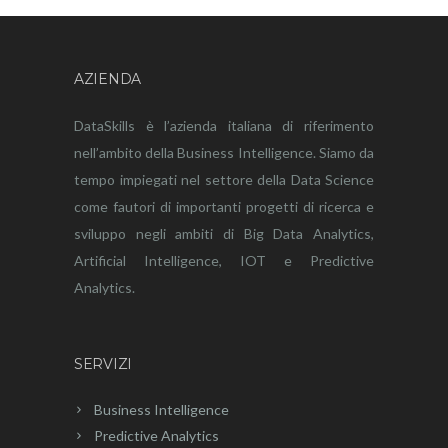
AZIENDA
DataSkills è l’azienda italiana di riferimento
nell’ambito della Business Intelligence. Siamo da
tempo impiegati nel settore della Data Science
come fautori di importanti progetti di ricerca e
sviluppo negli ambiti di Big Data Analytics,
Artificial Intelligence, IOT e Predictive
Analytics.
SERVIZI
Business Intelligence
Predictive Analytics